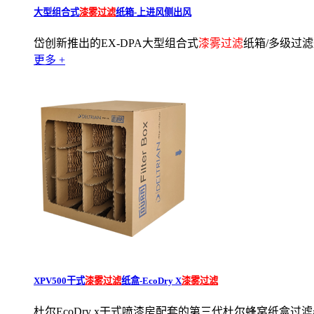
大型组合式
漆雾过滤
纸箱-上进风侧出风
岱创新推出的EX-DPA大型组合式
漆雾过滤
纸箱/多级过滤
更多 +
XPV500干式
漆雾过滤
纸盒-EcoDry X
漆雾过滤
杜尔EcoDry x干式喷漆房配套的第三代杜尔蜂窝纸盒过滤器