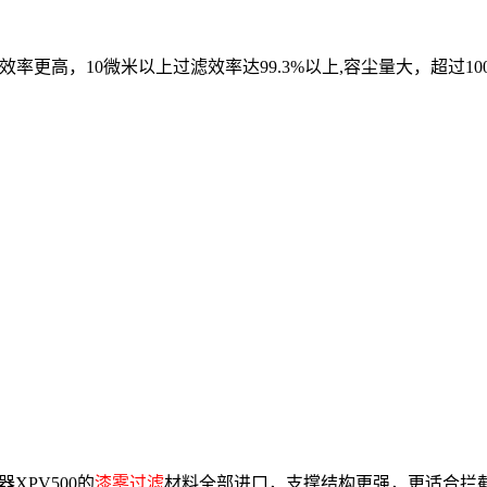
效率更高，10微米以上过滤效率达99.3%以上,容尘量大，超过1
XPV500的
漆雾过滤
材料全部进口，支撑结构更强，更适合拦截水