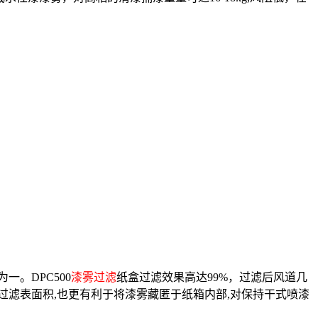
一。DPC500
漆雾过滤
纸盒过滤效果高达99%，过滤后风道几
过滤表面积,也更有利于将漆雾藏匿于纸箱内部,对保持干式喷漆