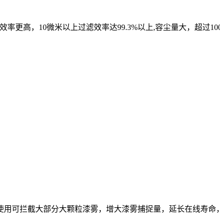
效率更高，10微米以上过滤效率达99.3%以上,容尘量大，超过1
组合使用可拦截大部分大颗粒漆雾，增大漆雾捕捉量，延长在线寿命