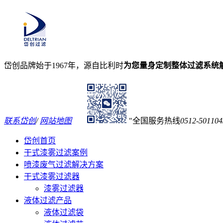
岱创品牌始于1967年，源自比利时
为您量身定制整体过滤系统
联系岱创
/
网站地图
全国服务热线
0512-501104
岱创首页
干式漆雾过滤案例
喷漆废气过滤解决方案
干式漆雾过滤器
漆雾过滤器
液体过滤产品
液体过滤袋