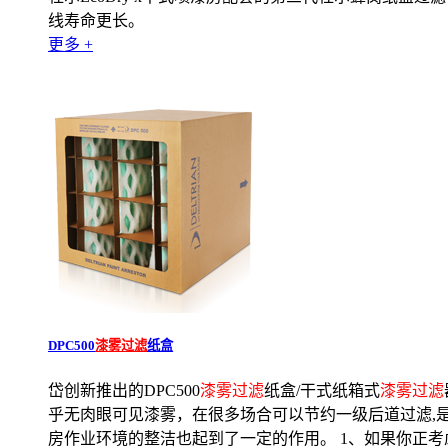
线寿命更长。
更多 +
DPC500
漆雾过滤
纸盒
岱创新推出的DPC500
漆雾过滤
纸盒/干式纸箱式
漆雾过滤
乎无肉眼可见漆雾，在很多场合可以节约一级后道过滤,
房作业环境的整洁也起到了一定的作用。 1、如果你正