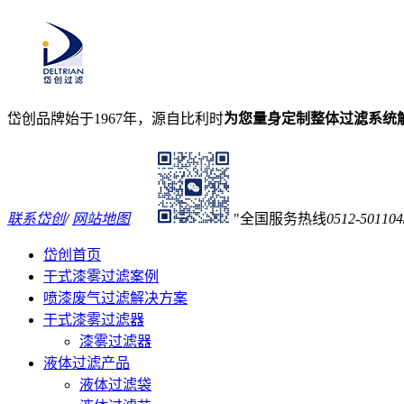
岱创品牌始于1967年，源自比利时
为您量身定制整体过滤系统
联系岱创
/
网站地图
全国服务热线
0512-501104
岱创首页
干式漆雾过滤案例
喷漆废气过滤解决方案
干式漆雾过滤器
漆雾过滤器
液体过滤产品
液体过滤袋