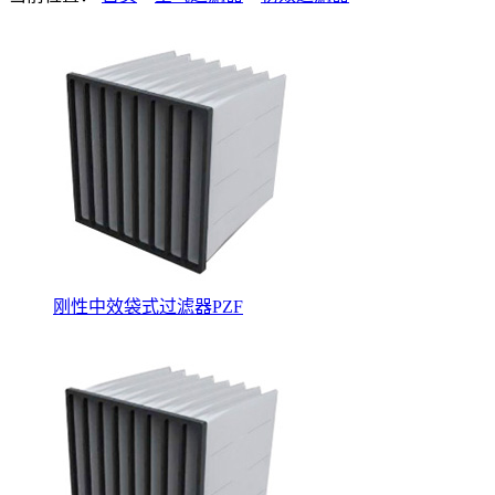
刚性中效袋式过滤器PZF