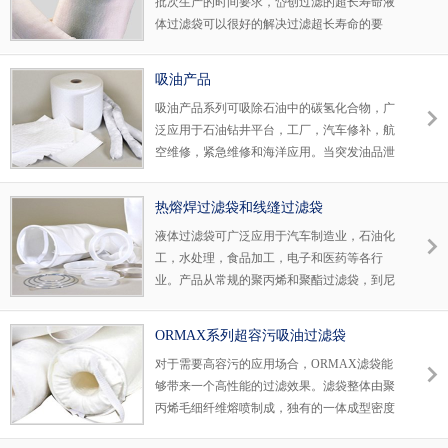
批次生产的时间要求，岱创过滤的超长寿命液
体过滤袋可以很好的解决过滤超长寿命的要
求。超长寿命液体过滤袋的卓越过滤性能还体
现在材质内置更多的长纤维，对软胶粒内的杂
吸油产品
质有很好的捕捉能力。
吸油产品系列可吸除石油中的碳氢化合物，广
泛应用于石油钻井平台，工厂，汽车修补，航
空维修，紧急维修和海洋应用。当突发油品泄
露，我们的吸油产品可以快速的去除油渍。根
据客户的不同使用需求，吸油产品有不同的类
热熔焊过滤袋和线缝过滤袋
型和尺寸可供选择。
液体过滤袋可广泛应用于汽车制造业，石油化
工，水处理，食品加工，电子和医药等各行
业。产品从常规的聚丙烯和聚酯过滤袋，到尼
龙和聚丙烯丝网布过滤袋，到耐高温过滤袋及
高性能过滤袋。可以满足几乎所有的应用需
ORMAX系列超容污吸油过滤袋
求。
对于需要高容污的应用场合，ORMAX滤袋能
够带来一个高性能的过滤效果。滤袋整体由聚
丙烯毛细纤维熔喷制成，独有的一体成型密度
渐变的构造，与普通过滤袋相比，增加了637