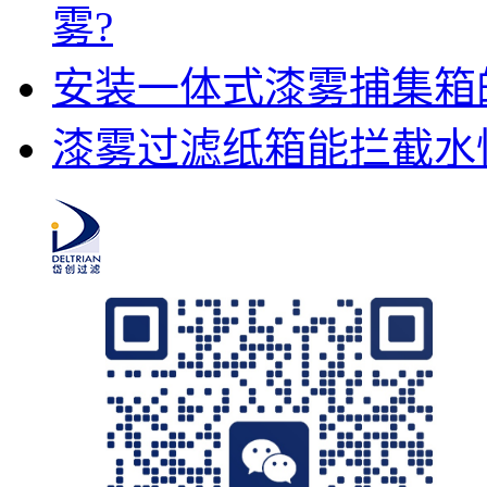
雾?
安装一体式漆雾捕集箱
漆雾过滤纸箱能拦截水