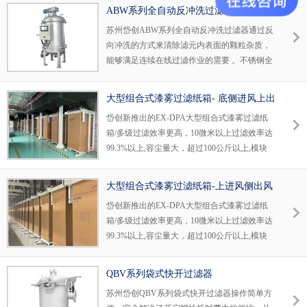
ABW系列全自动反冲洗过滤器
苏州岱创ABW系列全自动反冲洗过滤器通过反
向冲洗的方式来清除滤元内表面的颗粒杂质，
能够满足连续在线过滤作业的需要 。不锈钢全
自动反冲洗过滤设备和反冲洗过滤设备供应热
线:0512-50110438
大型组合式漆雾过滤纸箱- 底侧进风上出
风
岱创新推出的EX-DPA大型组合式漆雾过滤纸
箱/多级过滤效率更高，10微米以上过滤效率达
99.3%以上,容尘量大，超过100公斤以上,模块
化组合，方便在线更换
大型组合式漆雾过滤纸箱-上进风侧出风
岱创新推出的EX-DPA大型组合式漆雾过滤纸
箱/多级过滤效率更高，10微米以上过滤效率达
99.3%以上,容尘量大，超过100公斤以上,模块
化组合，方便在线更换
QBV系列袋式快开过滤器
苏州岱创QBV系列袋式快开过滤器操作简单方