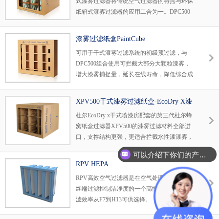
式漆雾过滤器将传统空气过滤器的特点与环保
漆房，循环风过滤，废气净化过滤等需要大量
纸箱式漆雾过滤器的应用二合为一。DPC500
去除漆雾的场合。
漆雾过滤纸盒过滤效果高达99%，过滤后风道
几乎无肉眼可见漆雾，在很多场合可以节约一
漆雾过滤纸盒PaintCube
级后道过滤,是一款兼顾容尘量和精度的高性价
可用于干式漆雾过滤系统的初级预过滤，与
比产品。第3代产品不仅增加了过滤表面积,也
DPC500组合使用可拦截大部分大颗粒漆雾，
更有利于将漆雾藏匿于纸箱内部,对保持干式喷
增大漆雾捕捉量，延长在线寿命，降低综合成
漆房作业环境的整洁也起到了一定的作用。
本使用。
1、如果你正考虑湿式喷漆房改为干式喷漆房
2、如果你的喷房空间不足
XPV500干式漆雾过滤纸盒-EcoDry X漆
3、如果你的废气排放过滤袋更换频繁
雾过滤
杜尔EcoDry x干式喷漆房配套的第三代杜尔蜂
DPC500漆雾过滤纸盒是一个不错的选择
窝纸盒过滤器XPV500的漆雾过滤材料全部进
口，支撑结构更强，更适合拦截水性漆漆雾，
对高粘的清漆捕漆重量可达16-18kg,风阻低，
可以介绍下你们的产品么？
在线寿命更长。
RPV HEPA
RPV高效空气过滤器是在空气处理单元中用来
终端过滤控制洁净度的一个高性价比产品。过
滤效率从F7到H13可供选择。