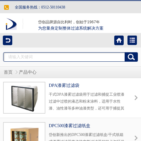
全国服务热线：0512-50110438
岱创品牌源自比利时，创始于1967年
为您量身定制整体过滤系统解决方案
首页
产品中心
DPA漆雾过滤袋
干式DPA漆雾过滤袋用于过滤和捕捉工业喷漆
过滤中过喷的液态和粉末涂料，适用于水性
漆、油性漆等多种油漆类型，还可用于捕捉其
它类似油漆的粘度高的杂质。岱创独具特色的
DPA漆雾过滤袋对10微米以上的漆雾颗粒捕捉
DPC500漆雾过滤纸盒
效率可达到99%以上，漆雾捕漆重量可达
岱创新推出的DPC500漆雾过滤纸盒/干式纸箱
27kg/m2。 在涂装喷漆生产线，可用于干式喷