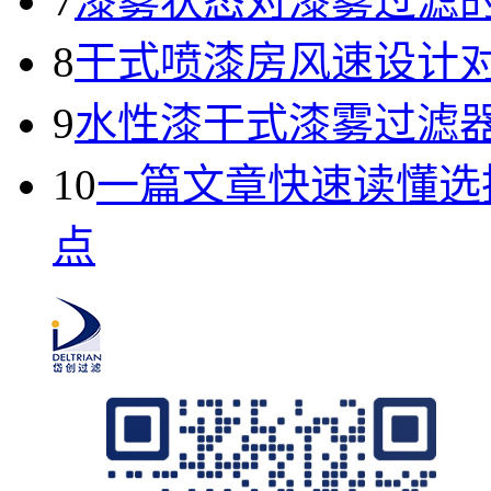
7
漆雾状态对漆雾过滤
8
干式喷漆房风速设计
9
水性漆干式漆雾过滤
10
一篇文章快速读懂选
点