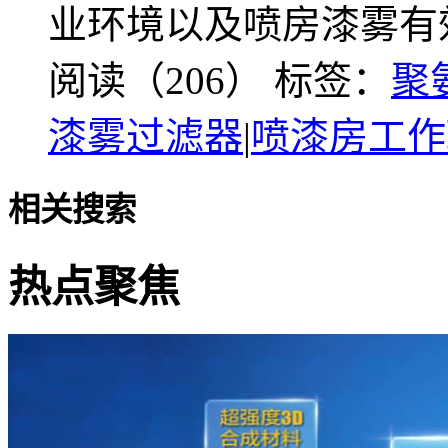
业环境以及喷房漆雾有
阅读（206）
标签：
聚
漆雾过滤器
|
喷漆房工作
相关搜索
热点聚焦