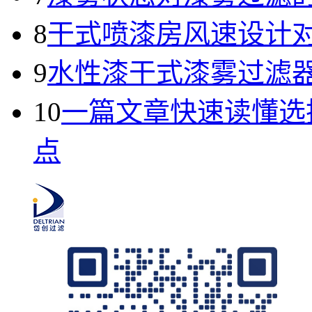
8
干式喷漆房风速设计
9
水性漆干式漆雾过滤
10
一篇文章快速读懂选
点