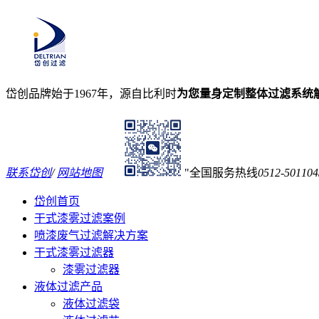
岱创品牌始于1967年，源自比利时
为您量身定制整体过滤系统
联系岱创
/
网站地图
全国服务热线
0512-501104
岱创首页
干式漆雾过滤案例
喷漆废气过滤解决方案
干式漆雾过滤器
漆雾过滤器
液体过滤产品
液体过滤袋