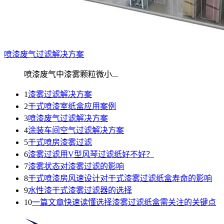
喷漆废气过滤解决方案
喷漆废气中漆雾颗粒微小...
1
漆雾过滤解决方案
2
干式喷漆室纸盒应用案例
3
喷漆废气过滤解决方案
4
涂装车间空气过滤解决方案
5
干式喷房漆雾过滤
6
漆雾过滤用V型风琴过滤纸好不好？
7
漆雾状态对漆雾过滤的影响
8
干式喷漆房风速设计对干式漆雾过滤纸盒寿命的影响
9
水性漆干式漆雾过滤器的选择
10
一篇文章快速读懂选择漆雾过滤纸盒需关注的关键点