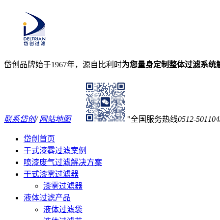
岱创品牌始于1967年，源自比利时
为您量身定制整体过滤系统
联系岱创
/
网站地图
全国服务热线
0512-501104
岱创首页
干式漆雾过滤案例
喷漆废气过滤解决方案
干式漆雾过滤器
漆雾过滤器
液体过滤产品
液体过滤袋