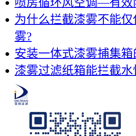
喷房循环风空调—有效
为什么拦截漆雾不能仅
雾?
安装一体式漆雾捕集箱
漆雾过滤纸箱能拦截水