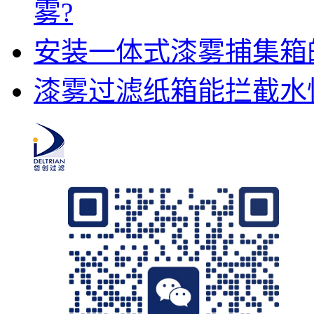
雾?
安装一体式漆雾捕集箱
漆雾过滤纸箱能拦截水