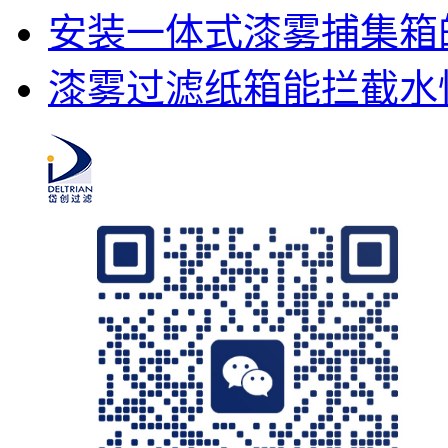
安装一体式漆雾捕集箱
漆雾过滤纸箱能拦截水