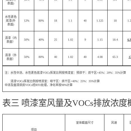
表面
)
水性素色
底漆
(
外
12%
80%
18
1.1
40
1.125
18
1.
表面
)
清漆（内
50%
40%
25
1.02
9
1.15
18.4
6.
表面）
清漆（外
50%
80%
40
1.02
40
4.08
65.3
1
表面）
注：水性中涂、水性素色底漆
VOCs
挥发比例按喷漆室：预烘干：烘干区
=45%
：
20%
：
35%
计算
清漆
VOCs
挥发比例按喷漆室：晾干区：烘干区
=40%
：
25%
：
35%
计算
中涂及面漆烘房
VOCs
经
RTO
处理，净化率按
98%
计算
表三 喷漆室风量及
VOCs
排放浓度
室体截面尺寸
风速
项目