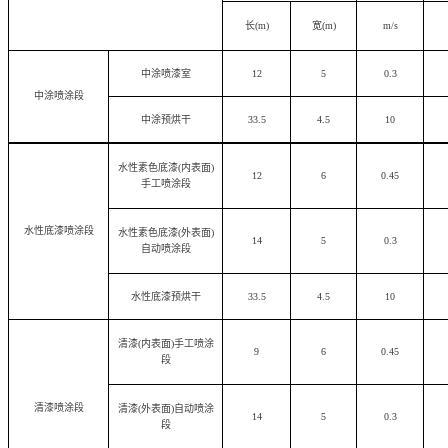
长
(m)
宽
(m)
m/s
中涂喷漆室
12
5
0.3
中涂喷涂段
中涂预烘干
33.5
4.5
10
水性素色底漆
(
内表面
)
12
6
0.45
手工喷涂段
水性底漆喷涂段
水性素色底漆
(
外表面
)
14
5
0.3
自动喷涂段
水性底漆预烘干
33.5
4.5
10
清漆
(
内表面
)
手工喷涂
9
6
0.45
段
清漆喷涂段
清漆
(
外表面
)
自动喷涂
14
5
0.3
段