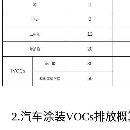
1
苯
3
甲苯
12
二甲苯
20
苯系物
30
乘用车
TVOCs
60
其他车型汽车
2.汽车涂装VOCs排放概