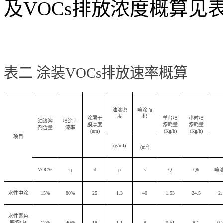
及VOCs排放浓度概算见
表二 涂装
VOCs
排放速率概算
油漆密
喷涂面
度
积
涂层干
单台喷
小时喷
油漆溶
喷涂上
膜厚度
漆耗量
漆耗量
剂含量
漆率
(um)
(Kg/h)
(Kg/h)
项目
(g/ml)
2
(m
)
VOC%
η
d
ρ
s
Q
Qh
喷
水性中涂
15%
80%
25
1.3
40
1.53
24.5
2.
水性素色
底漆
(
内
12%
40%
18
1.1
9
0.51
8.1
0.