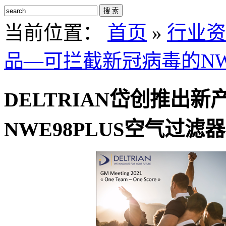
搜 索
当前位置：
首页
»
行业资
品—可拦截新冠病毒的NWE
DELTRIAN岱创推出
NWE98PLUS空气过滤器