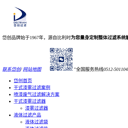
岱创品牌始于1967年，源自比利时
为您量身定制整体过滤系统
联系岱创
/
网站地图
全国服务热线
0512-501104
岱创首页
干式漆雾过滤案例
喷漆废气过滤解决方案
干式漆雾过滤器
漆雾过滤器
液体过滤产品
液体过滤袋