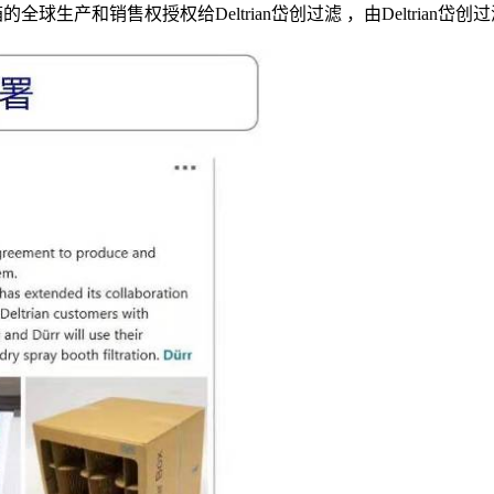
滤纸箱的全球生产和销售权授权给Deltrian岱创过滤 ，由Deltr