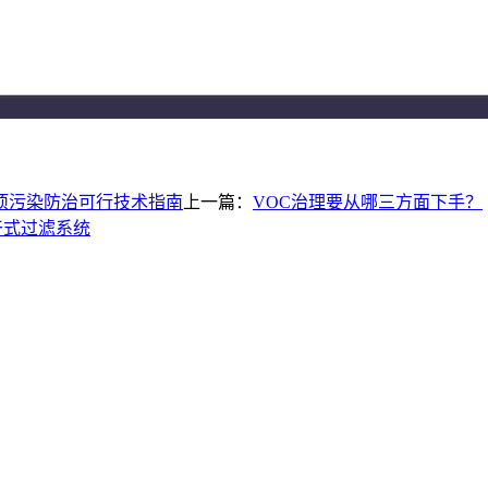
项污染防治可行技术指南
上一篇：
VOC治理要从哪三方面下手？
m 干式过滤系统