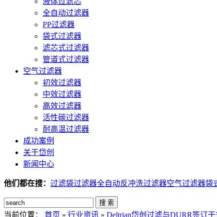
液体过滤芯
全自动过滤器
PP过滤器
袋式过滤器
滤芯式过滤器
管道式过滤器
空气过滤器
初效过滤器
中效过滤器
高效过滤器
活性碳过滤器
耐高温过滤器
成功案例
关于岱创
新闻中心
他们都在搜：
过滤袋
过滤器
全自动反冲洗过滤器
空气过滤器
袋
搜 索
当前位置：
首页
»
行业资讯
»
Deltrian岱创过滤与DURR