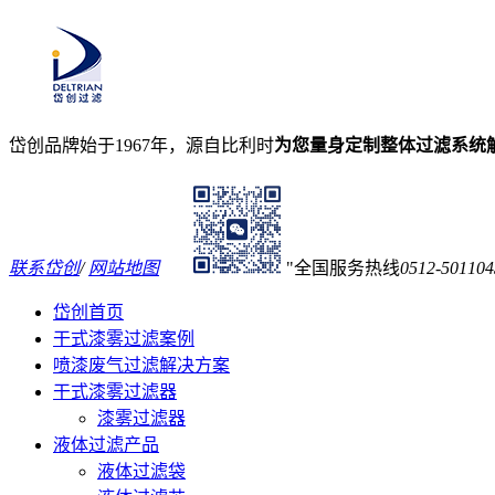
岱创品牌始于1967年，源自比利时
为您量身定制整体过滤系统
联系岱创
/
网站地图
全国服务热线
0512-501104
岱创首页
干式漆雾过滤案例
喷漆废气过滤解决方案
干式漆雾过滤器
漆雾过滤器
液体过滤产品
液体过滤袋