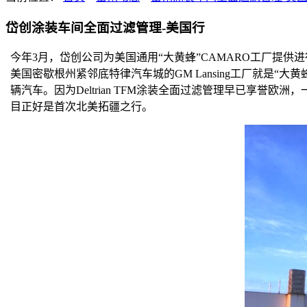
岱创涂装车间全面过滤管理-美国行
今年
3
月，岱创公司为美国通用“大黄蜂”
CAMARO
工厂提供进
美国密歇根州紧邻底特律汽车城的
GM Lansing
工厂就是“大黄
辆汽车。因为
Deltrian TFM涂装全面过滤管理
早已享誉欧洲，
目正好是首次北美拓疆之行。